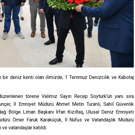
 bir deniz kenti olan ilimizde, 1 Temmuz Denizcilik ve Kabotaj
düzenlenen törene Valimiz Sayın Recep Soytürk’ün yanı sıra
r, İl Emniyet Müdürü Ahmet Metin Turanlı, Sahil Güvenlik
dağ Bölge Liman Başkanı İrfan Kızıltaş, Ulusal Deniz Emniyeti
üdürü Ömer Faruk Karaküçük, İl Nüfus ve Vatandaşlık Müdürü
 ve vatandaşlar katıldı.