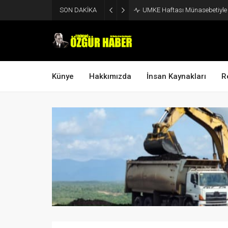
SON DAKİKA
UMKE Haftası Münasebetiyle V
Künye
Hakkımızda
İnsan Kaynakları
R