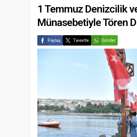
1 Temmuz Denizcilik v
Münasebetiyle Tören D
Paylaş
Tweetle
Gönder