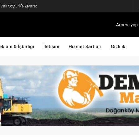
ali Soytürk’e Ziyaret
eklam & İşbirliği
İletişim
Hizmet Şartları
Gizlilik