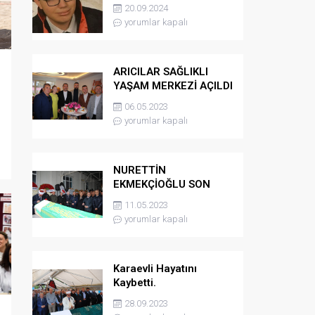
kaybetti
20.09.2024
yorumlar kapalı
ARICILAR SAĞLIKLI
YAŞAM MERKEZİ AÇILDI
06.05.2023
yorumlar kapalı
NURETTİN
EKMEKÇİOĞLU SON
YOLCULUĞUNA
11.05.2023
UĞURLANDI
yorumlar kapalı
Karaevli Hayatını
Kaybetti.
28.09.2023