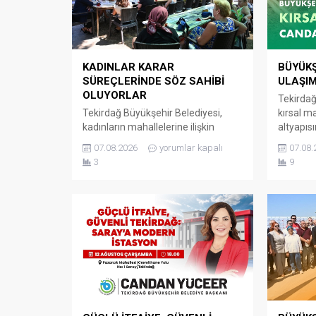
KADINLAR KARAR
BÜYÜKŞ
SÜREÇLERİNDE SÖZ SAHİBİ
ULAŞI
OLUYORLAR
Tekirdağ
Tekirdağ Büyükşehir Belediyesi,
kırsal m
kadınların mahallelerine ilişkin
altyapıs
ihtiyaç, talep ve sorunlarını
yatırımla
07.08.2026
yorumlar kapalı
07.08.
doğrudan yerel yönetime iletebildiği
sürdürüyo
3
9
Kadın Mahalle Buluşmaları’nı
Başkanlı
sürdürmeye devam ediyor. Kadın
Süleyma
Dostu Kentler Projesi kapsamında
Mahalles
hayata geçirilen Kadın Mahalle
ilçeleri
Buluşmaları Marmaraereğlisi,
yürütülen
Saray, Hayrabolu ve Şarköy
çalışma
ilçelerinde gerçekleştirildi.
KONFOR 
KADINLARIN SESİ YEREL YÖNETİME
Büyükşeh
TAŞINIYOR Büyükşehir Belediyesi
Dairesi B
Sağlık ve Sosyal Hizmetler Dairesi
yürütülen
Başkanlığı...