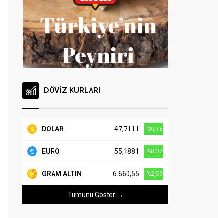
DÖVİZ KURLARI
DOLAR
47,7111
%0,18
EURO
55,1881
%0,32
GRAM ALTIN
6.660,55
%2,59
Tümünü Göster →