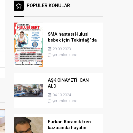
POPÜLER KONULAR
SMA hastası Hulusi
bebek için Tekirdağ”da
konser düzenlenicek
29.09.2023
yorumlar kapalı
AŞK CİNAYETİ CAN
ALDI
04.10.2024
yorumlar kapalı
Furkan Karamık tren
kazasında hayatını