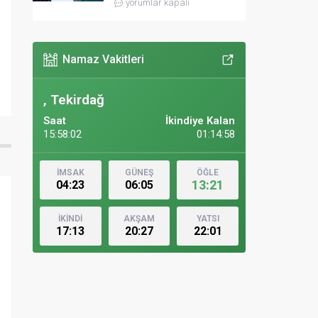
yorumlar kapalı
Namaz Vakitleri
, Tekirdağ
Saat
İkindiye Kalan
15:58:04
01:14:56
İMSAK
GÜNEŞ
ÖĞLE
13:21
04:23
06:05
İKİNDİ
AKŞAM
YATSI
17:13
20:27
22:01