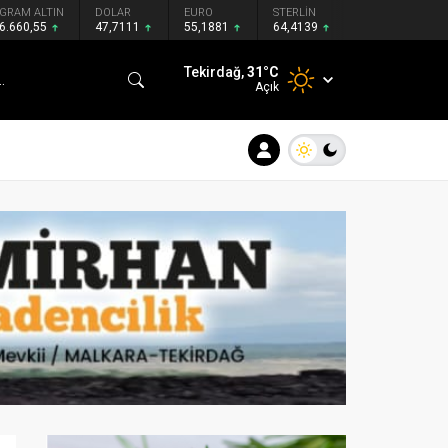
GRAM ALTIN
DOLAR
EURO
STERLİN
6.660,55
47,7111
55,1881
64,4139
Tekirdağ,
31
°C
Açık