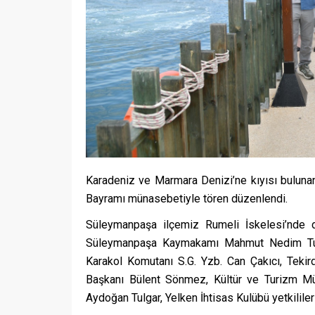
Karadeniz ve Marmara Denizi’ne kıyısı bulunan
Bayramı münasebetiyle tören düzenlendi.
Süleymanpaşa ilçemiz Rumeli İskelesi’nde 
Süleymanpaşa Kaymakamı Mahmut Nedim Tunçe
Karakol Komutanı S.G. Yzb. Can Çakıcı, Tekir
Başkanı Bülent Sönmez, Kültür ve Turizm M
Aydoğan Tulgar, Yelken İhtisas Kulübü yetkilileri